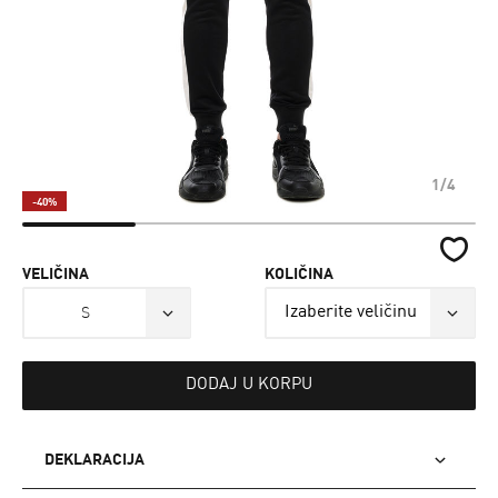
1/4
-40%
VELIČINA
KOLIČINA
S
DODAJ U KORPU
DEKLARACIJA