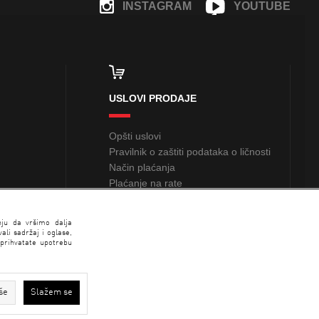
INSTAGRAM
YOUTUBE
FACEBOOK
USLOVI PRODAJE
Opšti uslovi
Pravilnik o zaštiti podataka o ličnosti
Način plaćanja
Plaćanje na rate
Sindikalna prodaja
nju da vršimo dalja
li sadržaj i oglase,
 prihvatate upotrebu
še
Slažem se
N SPORT 2026 created by
Enetel Solutions