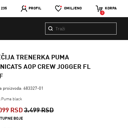
 235
PROFIL
OMILJENO
KORPA
0
EČIJA TRENERKA PUMA
NICATS AOP CREW JOGGER FL
F
ra proizvoda: 683327-01
a:Puma black
099 RSD
3.499 RSD
TUPNE BOJE