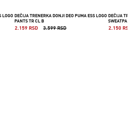
S LOGO
DEČIJA TRENERKA DONJI DEO PUMA ESS LOGO
DEČIJA TRENER
PANTS TR CL B
SWEATPANTS TR
2.159 RSD
3.599 RSD
2.150 RSD
4