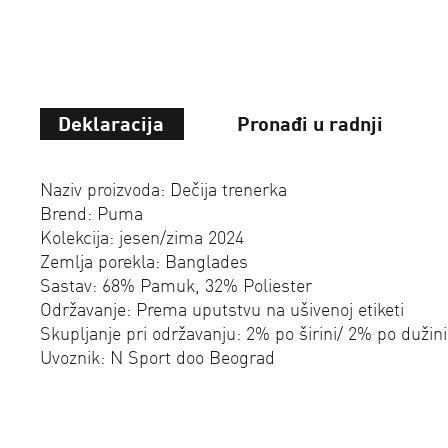
Deklaracija
Pronađi u radnji
Naziv proizvoda: Dečija trenerka
Brend: Puma
Kolekcija: jesen/zima 2024
Zemlja porekla: Banglades
Sastav: 68% Pamuk, 32% Poliester
Održavanje: Prema uputstvu na ušivenoj etiketi
Skupljanje pri održavanju: 2% po širini/ 2% po dužini
Uvoznik: N Sport doo Beograd