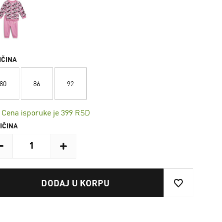
IČINA
80
86
92
Cena isporuke je 399 RSD
IČINA
DODAJ U KORPU