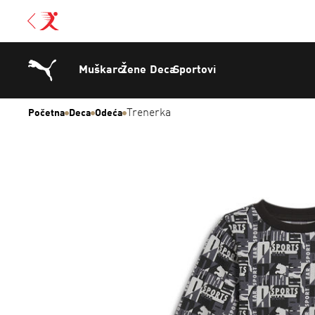
Muškarci
Žene
Deca
Sportovi
Trenerka
Početna
Deca
Odeća