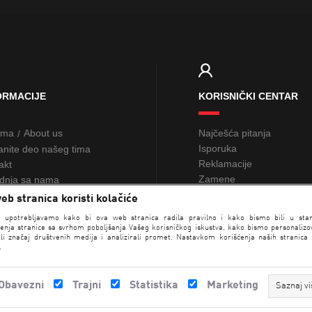
ORMACIJE
KORISNIČKI CENTAR
ama
About us
Najčešća pitanja
/
Isporuka
anite deo našeg tima
Reklamacije
akt
Zamene
dnja sa nama
Žalbe i sugestije
eb stranica koristi kolačiće
Poklon kartice
NAĐI RADNJU
e upotrebljavamo kako bi ova web stranica radila pravilno i kako bismo bili u sta
Loyalty
enja stranice sa svrhom poboljšanja Vašeg korisničkog iskustva, kako bismo personalizova
li značaj društvenih medija i analizirali promet. Nastavkom korišćenja naših stranica
.
Obavezni
Trajni
Statistika
Marketing
Saznaj vi