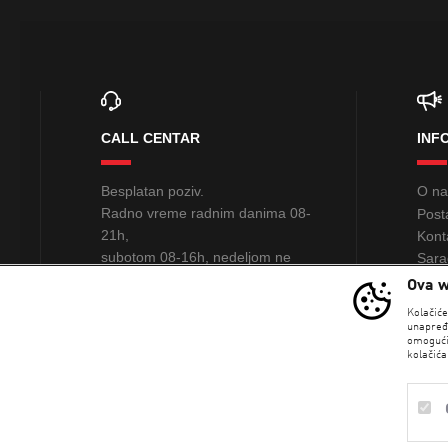
CALL CENTAR
INF
Besplatan poziv.
O n
Radno vreme radnim danima 08-
Post
21h,
Kont
subotom 08-16h, nedeljom ne
Sara
radimo
Ova w
PRO
Kolačić
0800 234 235
unapređ
omogući
kolačića