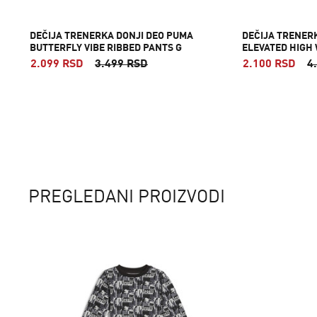
DEČIJA TRENERKA DONJI DEO PUMA
DEČIJA TRENER
BUTTERFLY VIBE RIBBED PANTS G
ELEVATED HIGH 
PANTS G
2.099 RSD
3.499 RSD
2.100 RSD
4
PREGLEDANI PROIZVODI