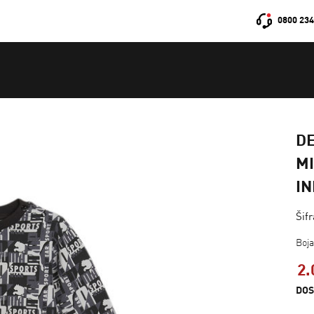
0800 234
D
MI
IN
Šif
Boj
2.
DOS