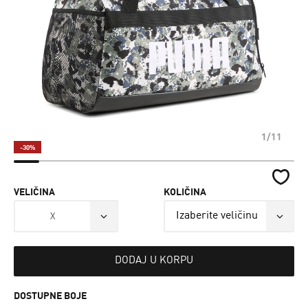
1/11
-30%
VELIČINA
KOLIČINA
X
DODAJ U KORPU
DOSTUPNE BOJE