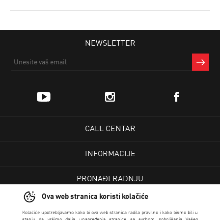
NEWSLETTER
CALL CENTAR
INFORMACIJE
PRONAĐI RADNJU
Ova web stranica koristi kolačiće
KORISNIČKI CENTAR
Kolačiće upotrebljavamo kako bi ova web stranica radila pravilno i kako bismo bili u
stanju da vršimo dalja unapređenja stranice sa svrhom poboljšanja Vašeg