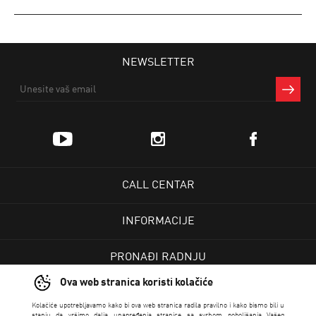
NEWSLETTER
CALL CENTAR
INFORMACIJE
PRONAĐI RADNJU
Ova web stranica koristi kolačiće
KORISNIČKI CENTAR
Kolačiće upotrebljavamo kako bi ova web stranica radila pravilno i kako bismo bili u
stanju da vršimo dalja unapređenja stranice sa svrhom poboljšanja Vašeg