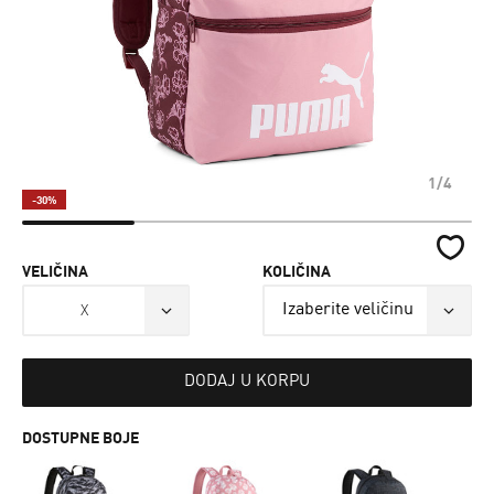
1/4
-30%
VELIČINA
KOLIČINA
X
DODAJ U KORPU
DOSTUPNE BOJE