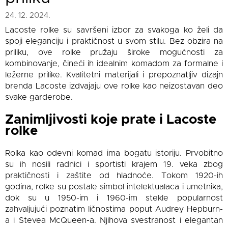
24. 12. 2024.
Lacoste rolke su savršeni izbor za svakoga ko želi da
spoji eleganciju i praktičnost u svom stilu. Bez obzira na
priliku, ove rolke pružaju široke mogućnosti za
kombinovanje, čineći ih idealnim komadom za formalne i
ležerne prilike. Kvalitetni materijali i prepoznatljiv dizajn
brenda Lacoste izdvajaju ove rolke kao neizostavan deo
svake garderobe.
Zanimljivosti koje prate i Lacoste
rolke
Rolka kao odevni komad ima bogatu istoriju. Prvobitno
su ih nosili radnici i sportisti krajem 19. veka zbog
praktičnosti i zaštite od hladnoće. Tokom 1920-ih
godina, rolke su postale simbol intelektualaca i umetnika,
dok su u 1950-im i 1960-im stekle popularnost
zahvaljujući poznatim ličnostima poput Audrey Hepburn-
a i Stevea McQueen-a. Njihova svestranost i elegantan