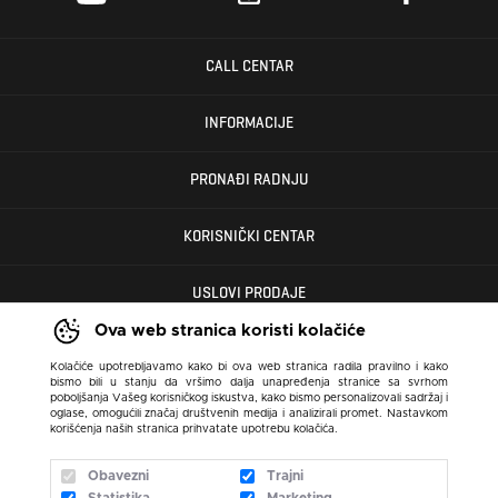
CALL CENTAR
INFORMACIJE
PRONAĐI RADNJU
KORISNIČKI CENTAR
USLOVI PRODAJE
Ova web stranica koristi kolačiće
Kolačiće upotrebljavamo kako bi ova web stranica radila pravilno i kako
bismo bili u stanju da vršimo dalja unapređenja stranice sa svrhom
poboljšanja Vašeg korisničkog iskustva, kako bismo personalizovali sadržaj i
oglase, omogućili značaj društvenih medija i analizirali promet. Nastavkom
korišćenja naših stranica prihvatate upotrebu kolačića.
Obavezni
Trajni