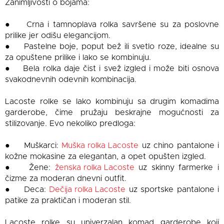
Zanimljivosti o bojama:
● Crna i tamnoplava rolka savršene su za poslovne
prilike jer odišu elegancijom.
● Pastelne boje, poput bež ili svetlo roze, idealne su
za opuštene prilike i lako se kombinuju.
● Bela rolka daje čist i svež izgled i može biti osnova
svakodnevnih odevnih kombinacija.
Lacoste rolke se lako kombinuju sa drugim komadima
garderobe, čime pružaju beskrajne mogućnosti za
stilizovanje. Evo nekoliko predloga:
● Muškarci:
Muška rolka Lacoste
uz chino pantalone i
kožne mokasine za elegantan, a opet opušten izgled.
● Žene:
ženska rolka Lacoste
uz skinny farmerke i
čizme za moderan dnevni outfit.
● Deca:
Dečija rolka Lacoste
uz sportske pantalone i
patike za praktičan i moderan stil.
Lacoste rolke su univerzalan komad garderobe koji