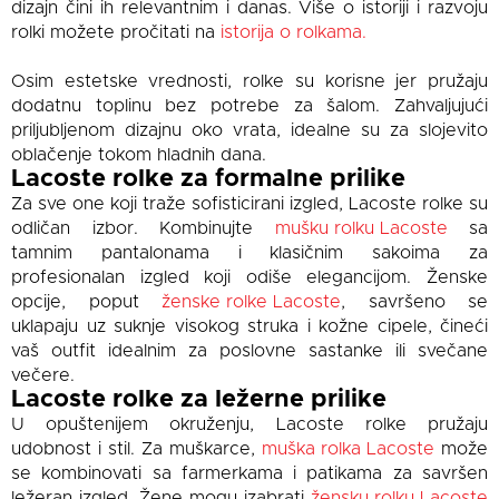
dizajn čini ih relevantnim i danas. Više o istoriji i razvoju
rolki možete pročitati na
istorija o rolkama.
Osim estetske vrednosti, rolke su korisne jer pružaju
dodatnu toplinu bez potrebe za šalom. Zahvaljujući
priljubljenom dizajnu oko vrata, idealne su za slojevito
oblačenje tokom hladnih dana.
Lacoste rolke za formalne prilike
Za sve one koji traže sofisticirani izgled, Lacoste rolke su
odličan izbor. Kombinujte
mušku rolku Lacoste
sa
tamnim pantalonama i klasičnim sakoima za
profesionalan izgled koji odiše elegancijom. Ženske
opcije, poput
ženske rolke Lacoste
, savršeno se
uklapaju uz suknje visokog struka i kožne cipele, čineći
vaš outfit idealnim za poslovne sastanke ili svečane
večere.
Lacoste rolke za ležerne prilike
U opuštenijem okruženju, Lacoste rolke pružaju
udobnost i stil. Za muškarce,
muška rolka Lacoste
može
se kombinovati sa farmerkama i patikama za savršen
ležeran izgled. Žene mogu izabrati
žensku rolku Lacoste