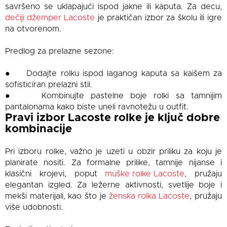
savršeno se uklapajući ispod jakne ili kaputa. Za decu,
dečiji džemper Lacoste
je praktičan izbor za školu ili igre
na otvorenom.
Predlog za prelazne sezone:
● Dodajte rolku ispod laganog kaputa sa kaišem za
sofisticiran prelazni stil.
● Kombinujte pastelne boje rolki sa tamnijim
pantalonama kako biste uneli ravnotežu u outfit.
Pravi izbor Lacoste rolke je ključ dobre
kombinacije
Pri izboru rolke, važno je uzeti u obzir priliku za koju je
planirate nositi. Za formalne prilike, tamnije nijanse i
klasični krojevi, poput
muške rolke Lacoste
, pružaju
elegantan izgled. Za ležerne aktivnosti, svetlije boje i
mekši materijali, kao što je
ženska rolka Lacoste
, pružaju
više udobnosti.