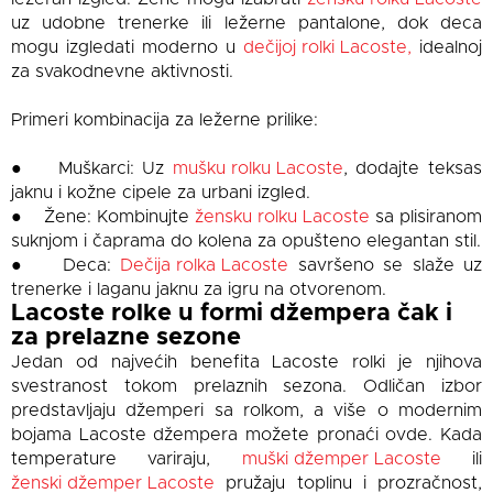
uz udobne trenerke ili ležerne pantalone, dok deca
mogu izgledati moderno u
dečijoj rolki Lacoste,
idealnoj
za svakodnevne aktivnosti.
Primeri kombinacija za ležerne prilike:
● Muškarci: Uz
mušku rolku Lacoste
, dodajte teksas
jaknu i kožne cipele za urbani izgled.
● Žene: Kombinujte
žensku rolku Lacoste
sa plisiranom
suknjom i čaprama do kolena za opušteno elegantan stil.
● Deca:
Dečija rolka Lacoste
savršeno se slaže uz
trenerke i laganu jaknu za igru na otvorenom.
Lacoste rolke u formi džempera čak i
za prelazne sezone
Jedan od najvećih benefita Lacoste rolki je njihova
svestranost tokom prelaznih sezona. Odličan izbor
predstavljaju džemperi sa rolkom, a više o modernim
bojama Lacoste džempera možete pronaći ovde. Kada
temperature variraju,
muški džemper Lacoste
ili
ženski džemper Lacoste
pružaju toplinu i prozračnost,