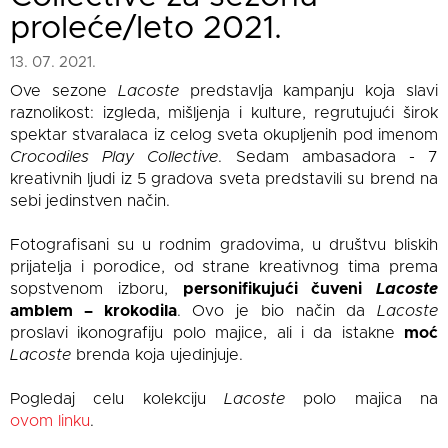
proleće/leto 2021.
13. 07. 2021.
Ove sezone
Lacoste
predstavlja kampanju koja slavi
raznolikost: izgleda, mišljenja i kulture, regrutujući širok
spektar stvaralaca iz celog sveta okupljenih pod imenom
Crocodiles Play Collective
. Sedam ambasadora - 7
kreativnih ljudi iz 5 gradova sveta predstavili su brend na
sebi jedinstven način.
Fotografisani su u rodnim gradovima, u društvu bliskih
prijatelja i porodice, od strane kreativnog tima prema
sopstvenom izboru,
personifikujući čuveni
Lacoste
amblem – krokodila
. Ovo je bio način da
Lacoste
proslavi ikonografiju polo majice, ali i da istakne
moć
Lacoste
brenda koja ujedinjuje.
Pogledaj celu kolekciju
Lacoste
polo majica na
ovom linku
.