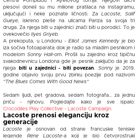
Centra Pompidou i Ajfelovog tornja. Njegovi ulični
plesovi doneli su mu milione pratilaca na Instagramu,
uključujući i neke poznate ličnosti. Za
Lacoste
,
Salif
Gueye
, iskreno pleše na ulicama Pariza sa svoja tri
druga. Za njega biti u zajednici znači biti u porodici. To je
ovekovečio
Ilyes Griyeb
.
A prekoputa, u Londonu -
Elliot James Kennedy
je bio
iza sočiva fotoaparata dok je radio sa mladim pesnikom i
modelom
Sonny Hall
-om. Prošli su zajedno kroz tipičnu
svakodnevnicu Londona gde je pesnik zaključio da je za
njega
biti u zajednici - biti povezan
.
Sonny
je 2019.
godine objavio svoju prvu zbirku poezije pod nazivom
“The Blues Comes With Good News”
Sedam ljudi, pet gradova, sedam fotografa… za jednu
priču - njihovu. Pogledajte kako je sve ispalo:
Crocodiles Play Collective - Lacoste Campaign.
Lacoste prenosi eleganciju kroz
generacije
Lacoste
je osnovan od strane francuske teniske
legende
Rene Lacoste
-a koji je bio četvorostruki