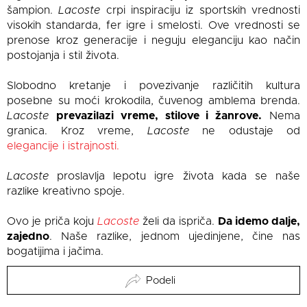
šampion.
Lacoste
crpi inspiraciju iz sportskih vrednosti
visokih standarda, fer igre i smelosti. Ove vrednosti se
prenose kroz generacije i neguju eleganciju kao način
postojanja i stil života.
Slobodno kretanje i povezivanje različitih kultura
posebne su moći krokodila, čuvenog amblema brenda.
Lacoste
prevazilazi vreme, stilove i žanrove.
Nema
granica. Kroz vreme,
Lacoste
ne odustaje od
elegancije i istrajnosti.
Lacoste
proslavlja lepotu igre života kada se naše
razlike kreativno spoje.
Ovo je priča koju
Lacoste
želi da ispriča.
Da idemo dalje,
zajedno
. Naše razlike, jednom ujedinjene, čine nas
bogatijima i jačima.
Podeli