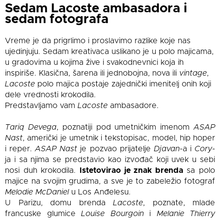
Sedam Lacoste ambasadora i
sedam fotografa
Vreme je da prigrlimo i proslavimo razlike koje nas
ujedinjuju. Sedam kreativaca uslikano je u polo majicama,
u gradovima u kojima žive i svakodnevnici koja ih
inspiriše. Klasična, šarena ili jednobojna, nova ili
vintage
,
Lacoste
polo majica postaje zajednički imenitelj onih koji
dele vrednosti krokodila.
Predstavljamo vam
Lacoste
ambasadore.
Tariq Devega
, poznatiji pod umetničkim imenom
ASAP
Nast
, američki je umetnik i tekstopisac, model, hip hoper
i reper.
ASAP
Nast
je pozvao prijatelje
Djavan
-a i
Cory
-
ja i sa njima se predstavio kao izvođač koji uvek u sebi
nosi duh krokodila.
Istetovirao je znak brenda
sa polo
majice na svojim grudima, a sve je to zabeležio fotograf
Melodie McDaniel
u Los Anđelesu.
U Parizu, domu brenda
Lacoste
, poznate, mlade
francuske glumice
Louise Bourgoin
i
Melanie Thierry