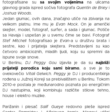
fotografisane su
sa svojim voljenima
na ulicama
glavnog grada ispred sočiva fotografa
Quentin de Briey
i
Joshua Woods
.
Jedan glumac, ovih dana, značajno utiče na zbivanja na
velikom platnu. Ime mu je
Evan Mock
. On je američki
skejter, model, fotograf, surfer, a sada i glumac. Potiče
sa Havaja i uspešan je u svemu čime se bavi. Fotograf
Stef Mitchell
fotografisao je
Evan
-a u društvu brata i
sestre, kao i prijatelja skejtera. Predstavljeni su kao
četvoro ambicioznih, mladih ljudi, koju su spremni da
ispune svoje snove.
U Berlinu,
DJ Peggy Gou
izjavila je da su
najbliži
prijatelji porodica koju sami biramo
, a sve je to
ovekovečio
Vitali Gelwich
.
Peggy
je
DJ i producentkinja
rođena u Južnoj Koreji sa prebivalištem u Berlinu. Tokom
2010-e postala je međunarodno poznata po energičnim
DJ nastupima, koji kombinuju različite stilove tehno,
house i elektro muzike.
Parižanin i plesač
Salif Gueye
redovno pleše ispred