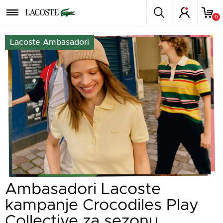
0
Lacoste Ambasadori
Ambasadori Lacoste
kampanje Crocodiles Play
Collective za sezonu