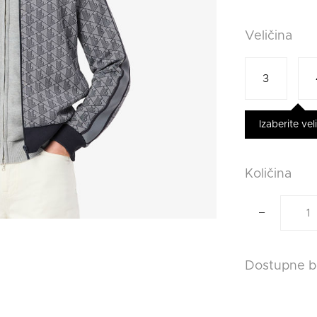
Veličina
3
Izaberite vel
Količina
dostupne b