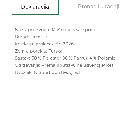
Pronadji u radnji
Deklaracija
Naziv proizvoda: Muški duks sa zipom
Brend: Lacoste
Kolekcija: proleće/leto 2026
Zemlja porekla: Turska
Sastav: 58 % Poliester 38 % Pamuk 4 % Poliamid
Održavanje: Prema uputstvu na ušivenoj etiketi
Uvoznik: N Sport doo Beograd