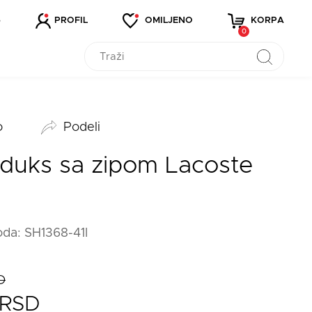
5
PROFIL
OMILJENO
KORPA
0
o
Podeli
 duks sa zipom Lacoste
oda: SH1368-41I
D
 RSD