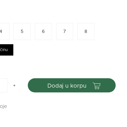
4
5
6
7
8
ičinu
dodaj u korpu
oje