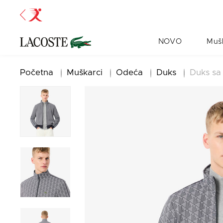
NOVO
Muš
Početna
Muškarci
Odeća
Duks
Duks sa