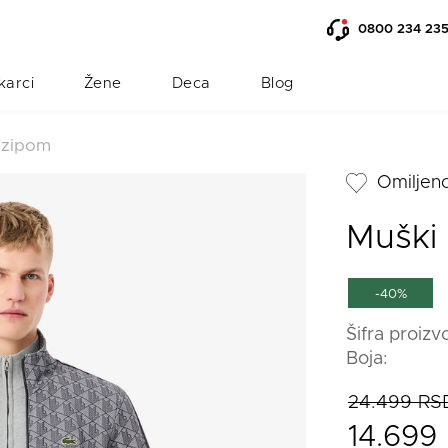
0800 234 23
karci
Žene
Deca
Blog
 zipom
Omiljen
Muški
-40%
Šifra proizv
Boja:
24.499 RS
14.699