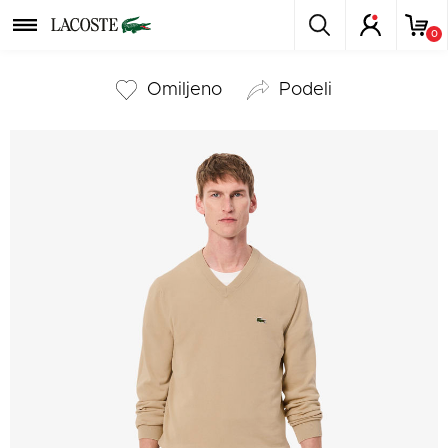
0
Omiljeno
podeli