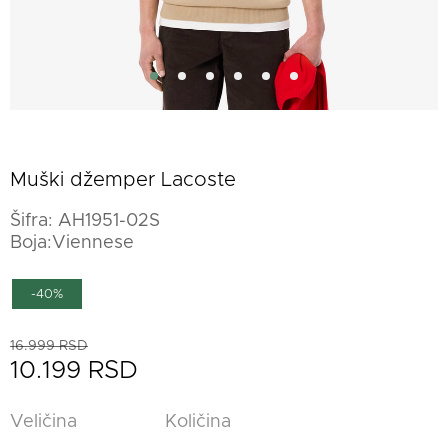
Muški džemper Lacoste
Šifra:
AH1951-02S
Boja:Viennese
-40%
16.999 RSD
10.199 RSD
Veličina
Količina