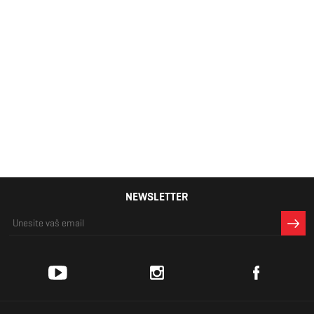
Muški
džemper
Lacoste
16.999 RSD
NEWSLETTER