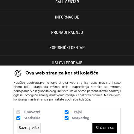
CALL CENTAR
INFORMACIJE
PRONAĐI RADNJU
KORISNIČKI CENTAR
USLOVI PRODAJE
Ova web stranica koristi kolačiće
Kolačiće upotrebljavamo kako bi ova web stranica radila pravilno i kako
bismo bili u stanju da vršimo dalja unapređenja stranice sa svrhom
poboljšanja Vašeg korisničkog iskustva, kako bismo personalizovali sadržaj i
oglase, omogućili značaj društvenih medija i analizirali promet. Nastavkom
korišćenja naših stranica prihvatate upotrebu kolačića.
Obavezni
Trajni
Statistika
Marketing
Saznaj više
Slažem se
N SPORT 2026 created by
Enetel Solutions