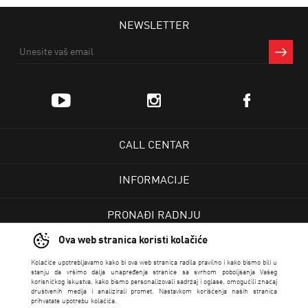
NEWSLETTER
CALL CENTAR
INFORMACIJE
PRONAĐI RADNJU
Ova web stranica koristi kolačiće
KORISNIČKI CENTAR
Kolačiće upotrebljavamo kako bi ova web stranica radila pravilno i kako bismo bili u
stanju da vršimo dalja unapređenja stranice sa svrhom poboljšanja Vašeg
korisničkog iskustva, kako bismo personalizovali sadržaj i oglase, omogućili značaj
USLOVI PRODAJE
društvenih medija i analizirali promet. Nastavkom korišćenja naših stranica
prihvatate upotrebu kolačića.