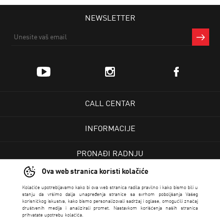
NEWSLETTER
CALL CENTAR
INFORMACIJE
PRONAĐI RADNJU
Ova web stranica koristi kolačiće
KORISNIČKI CENTAR
Kolačiće upotrebljavamo kako bi ova web stranica radila pravilno i kako bismo bili u
stanju da vršimo dalja unapređenja stranice sa svrhom poboljšanja Vašeg
korisničkog iskustva, kako bismo personalizovali sadržaj i oglase, omogućili značaj
USLOVI PRODAJE
društvenih medija i analizirali promet. Nastavkom korišćenja naših stranica
prihvatate upotrebu kolačića.