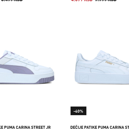
6.499 RSD
4.679 RSD
7.799 RSD
-40%
KE PUMA CARINA STREET JR
DEČIJE PATIKE PUMA CARINA S