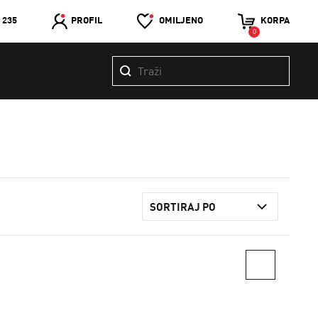
 235
PROFIL
OMILJENO
KORPA
0
SORTIRAJ PO