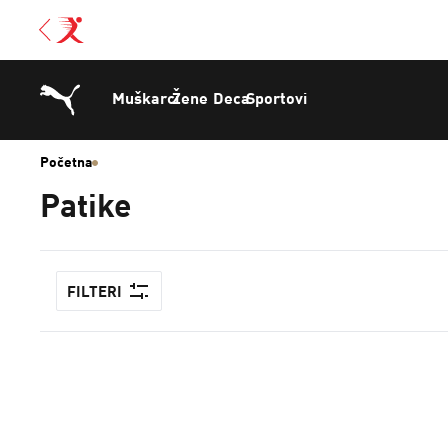
Muškarci
Žene
Deca
Sportovi
Početna
Patike
FILTERI