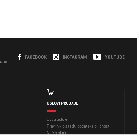
FACEBOOK
INSTAGRAM
YOUTUBE
režama
USLOVI PRODAJE
Opšti uslovi
Pravilnik o zaštiti podataka o ličnosti
Način plaćanja