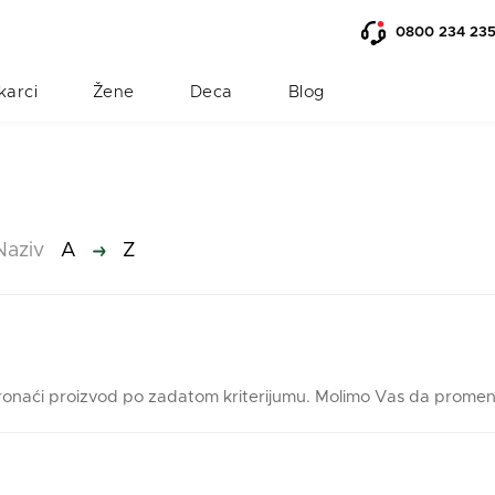
0800 234 23
karci
Žene
Deca
Blog
naziv
a
z
onaći proizvod po zadatom kriterijumu. Molimo Vas da promenite 