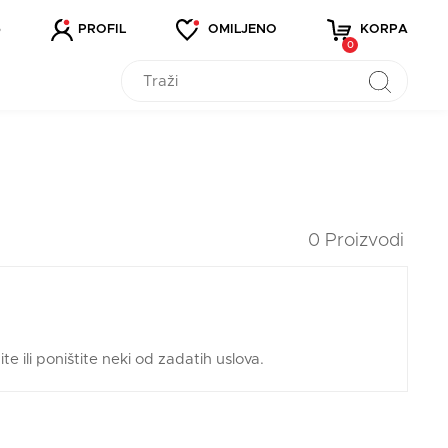
5
PROFIL
OMILJENO
KORPA
0
0 Proizvodi
ili poništite neki od zadatih uslova.