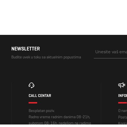
NEWSLETTER
Budite uvek u toku sa aktuelnim popustima
CALL CENTAR
INFO
Besplatan poziv.
O na
Radno vreme radnim danima 08-21h,
Posta
subotom 08-16h, nedeljom ne radimo
Kont