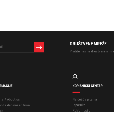
DRUŠTVENE MREŽE
Pratite nas na društvenim m
RMACIJE
KORISNIČKI CENTAR
ma
About us
Najčešća pitanja
/
Isporuka
nite deo našeg tima
Reklamacije
akt