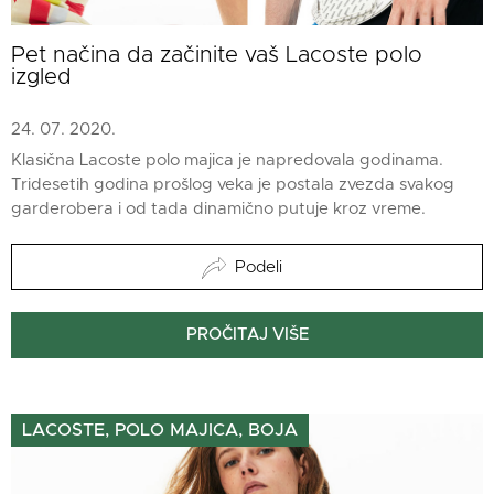
Pet načina da začinite vaš Lacoste polo
izgled
24. 07. 2020.
Klasična Lacoste polo majica je napredovala godinama.
Tridesetih godina prošlog veka je postala zvezda svakog
garderobera i od tada dinamično putuje kroz vreme.
Podeli
PROČITAJ VIŠE
LACOSTE, POLO MAJICA, BOJA