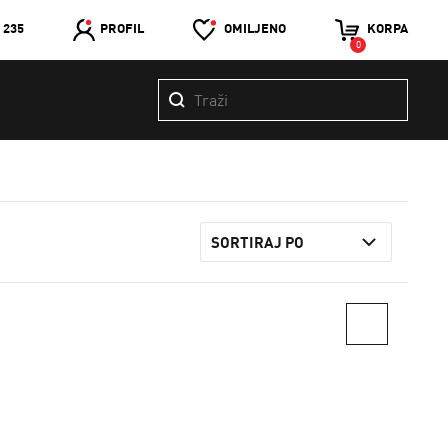
 235
PROFIL
OMILJENO
KORPA
0
SORTIRAJ PO