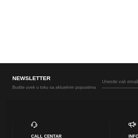
NEWSLETTER
Budite uvek u toku sa aktuelnim popustima
CALL CENTAR
INF