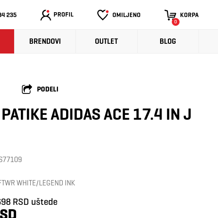
PROFIL
34 235
OMILJENO
KORPA
0
BRENDOVI
OUTLET
BLOG
PODELI
 PATIKE ADIDAS ACE 17.4 IN J
: S77109
FTWR WHITE/LEGEND INK
698 RSD uštede
RSD