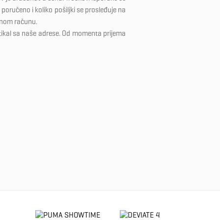
poručeno i koliko pošiljki se prosleđuje na
dnom računu.
tikal sa naše adrese. Od momenta prijema