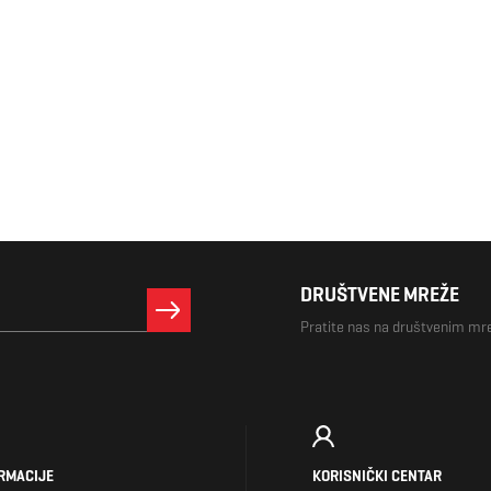
DRUŠTVENE MREŽE
Pratite nas na društvenim m
RMACIJE
KORISNIČKI CENTAR