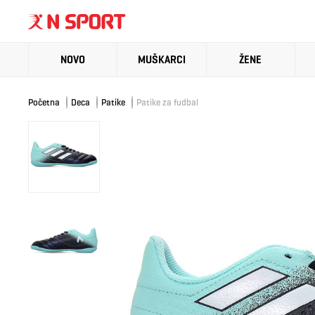
NOVO
MUŠKARCI
ŽENE
Početna
Deca
Patike
Patike za fudbal