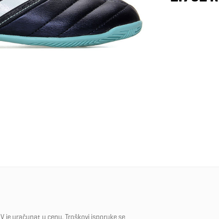
V je uračunat u cenu. Troškovi isporuke se