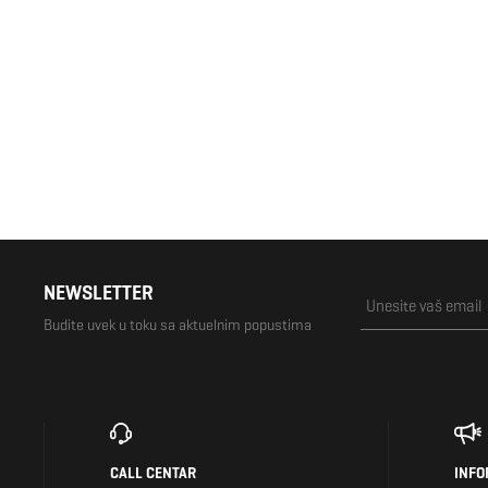
2.792 RSD
3.490 RSD
NEWSLETTER
Budite uvek u toku sa aktuelnim popustima
CALL CENTAR
INFO