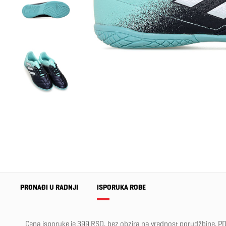
PRONAĐI U RADNJI
ISPORUKA ROBE
Cena isporuke je 399 RSD, bez obzira na vrednost porudžbine, PD