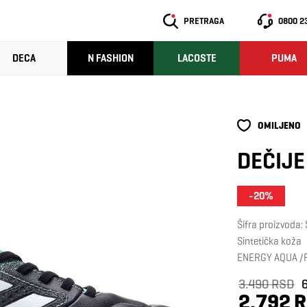
PRETRAGA
0800 2
DECA
N FASHION
LACOSTE
PUMA
OMILJENO
DEČIJE
-20%
Šifra proizvoda
Sintetička koža
ENERGY AQUA /
3.490 RSD
2.792 