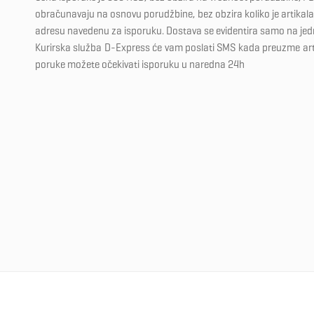
obračunavaju na osnovu porudžbine, bez obzira koliko je artikala 
adresu navedenu za isporuku. Dostava se evidentira samo na je
Kurirska služba D-Express će vam poslati SMS kada preuzme ar
poruke možete očekivati isporuku u naredna 24h