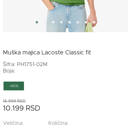
Muška majica Lacoste Classic fit
Šifra:
PH1751-02M
Boja:
-40%
16.999 RSD
10.199 RSD
Veličina
Količina