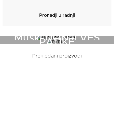
Pronadji u radnji
Muški DONJI VEŠ
PATIKE
Pregledani proizvodi