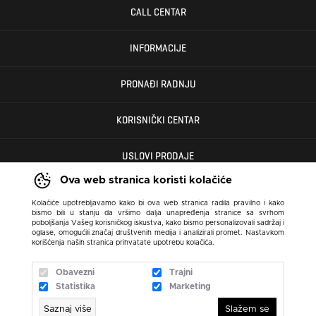
CALL CENTAR
INFORMACIJE
PRONAĐI RADNJU
KORISNIČKI CENTAR
USLOVI PRODAJE
Ova web stranica koristi kolačiće
Kolačiće upotrebljavamo kako bi ova web stranica radila pravilno i kako
bismo bili u stanju da vršimo dalja unapređenja stranice sa svrhom
poboljšanja Vašeg korisničkog iskustva, kako bismo personalizovali sadržaj i
oglase, omogućili značaj društvenih medija i analizirali promet. Nastavkom
korišćenja naših stranica prihvatate upotrebu kolačića.
Obavezni
Trajni
Statistika
Marketing
Saznaj više
Slažem se