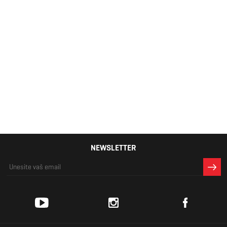
Muška majica
Lacoste
Classic fit
10.199 RSD
NEWSLETTER