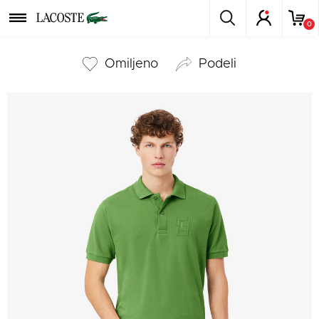
0
Omiljeno
podeli