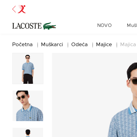
NOVO
Muš
Početna
Muškarci
Odeća
Majice
Majica