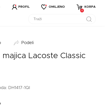
5
PROFIL
OMILJENO
KORPA
0
o
Podeli
majica Lacoste Classic
voda: DH1417-1QI
D