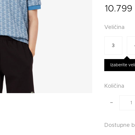
10.799
Veličina
3
Izaberite vel
Količina
dostupne b