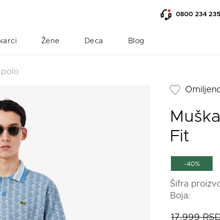
0800 234 23
karci
Žene
Deca
Blog
 polo
Omiljen
Muška 
Fit
-40%
Šifra proiz
Boja:
17.999 RS