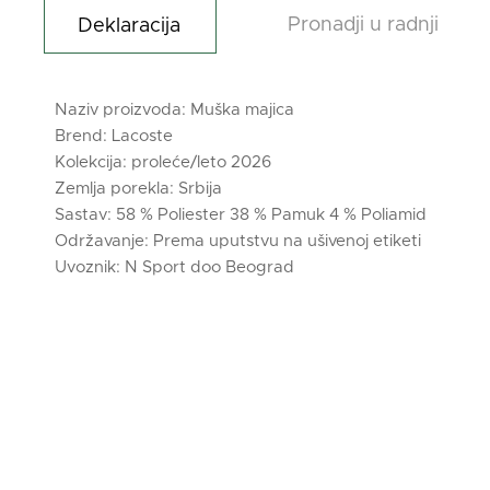
Pronadji u radnji
Deklaracija
Naziv proizvoda: Muška majica
Brend: Lacoste
Kolekcija: proleće/leto 2026
Zemlja porekla: Srbija
Sastav: 58 % Poliester 38 % Pamuk 4 % Poliamid
Održavanje: Prema uputstvu na ušivenoj etiketi
Uvoznik: N Sport doo Beograd