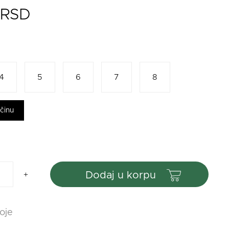
 RSD
4
5
6
7
8
ičinu
dodaj u korpu
oje