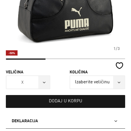
1/3
-50%
VELIČINA
KOLIČINA
X
DODAJ U KORPU
DEKLARACIJA