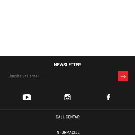
Kostobran
adidas Tiro sg
1.500 RSD
lge
NEWSLETTER
CALL CENTAR
INFORMACIJE