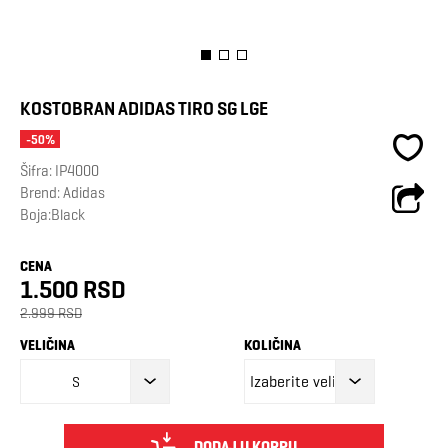
KOSTOBRAN ADIDAS TIRO SG LGE
-50%
Šifra:
IP4000
Brend:
Adidas
Boja:Black
CENA
1.500 RSD
2.999 RSD
VELIČINA
KOLIČINA
S
DODAJ U KORPU