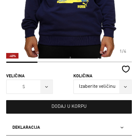
1/4
-40%
VELIČINA
KOLIČINA
S
DODAJ U KORPU
DEKLARACIJA