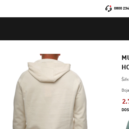
0800 234
M
H
Šif
Boj
2.
DOS