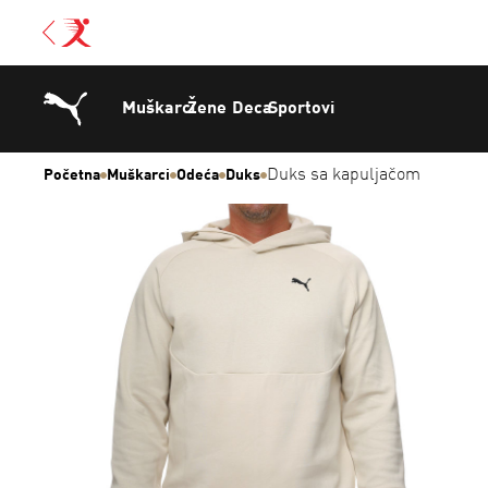
Muškarci
Žene
Deca
Sportovi
Duks sa kapuljačom
Početna
Muškarci
Odeća
Duks