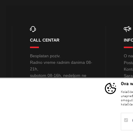
CALL CENTAR
INF
Besplatan poziv.
O n
Radno vreme radnim danima 08-
Post
21h,
Kont
subotom 08-16h, nedeljom ne
Sara
radimo
Ova w
PRO
Kolačić
0800 234 235
unapređ
omogući
kolačića