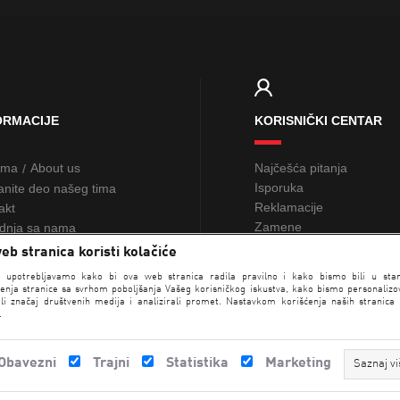
ORMACIJE
KORISNIČKI CENTAR
ama
About us
Najčešća pitanja
/
Isporuka
anite deo našeg tima
Reklamacije
akt
Zamene
dnja sa nama
Žalbe i sugestije
eb stranica koristi kolačiće
Poklon kartice
NAĐI RADNJU
e upotrebljavamo kako bi ova web stranica radila pravilno i kako bismo bili u sta
Loyalty
enja stranice sa svrhom poboljšanja Vašeg korisničkog iskustva, kako bismo personalizova
li značaj društvenih medija i analizirali promet. Nastavkom korišćenja naših stranica
.
Obavezni
Trajni
Statistika
Marketing
Saznaj vi