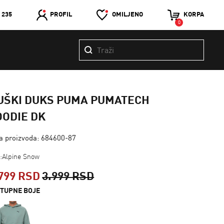
 235
PROFIL
OMILJENO
KORPA
0
UŠKI DUKS PUMA PUMATECH
OODIE DK
ra proizvoda: 684600-87
a:Alpine Snow
799 RSD
3.999 RSD
TUPNE BOJE