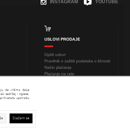
INSTAGRAM
YOUTUBE
FACEBOOK
USLOVI PRODAJE
Opšti uslovi
Pravilnik o zaštiti podataka o ličnosti
Način plaćanja
Plaćanje na rate
Sindikalna prodaja
nju da vršimo dalja
li sadržaj i oglase,
 prihvatate upotrebu
še
Slažem se
N SPORT 2026 created by
Enetel Solutions