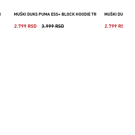
R
MUŠKI DUKS PUMA ESS+ BLOCK HOODIE TR
MUŠKI DUKS PU
2.799 RSD
3.999 RSD
2.799 RSD
3