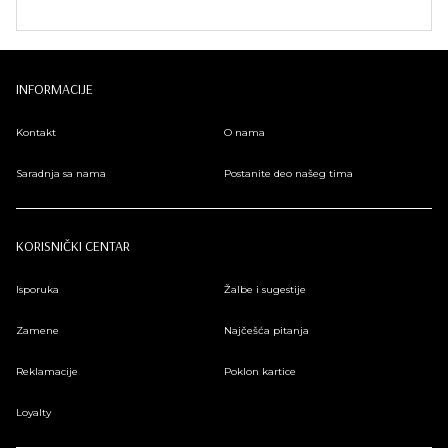
INFORMACIJE
Kontakt
O nama
Saradnja sa nama
Postanite deo našeg tima
KORISNIČKI CENTAR
Isporuka
Žalbe i sugestije
Zamene
Najčešća pitanja
Reklamacije
Poklon kartice
Loyalty