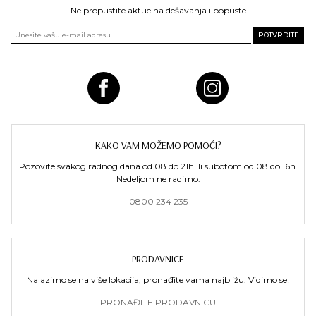
Ne propustite aktuelna dešavanja i popuste
KAKO VAM MOŽEMO POMOĆI?
Pozovite svakog radnog dana od 08 do 21h ili subotom od 08 do 16h.
Nedeljom ne radimo.
0800 234 235
PRODAVNICE
Nalazimo se na više lokacija, pronađite vama najbližu. Vidimo se!
PRONAĐITE PRODAVNICU