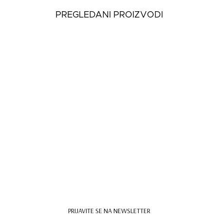
PREGLEDANI PROIZVODI
Ženske Cipele Lola
Flat Slingback Shoes
4.199 rsd
PRIJAVITE SE NA NEWSLETTER