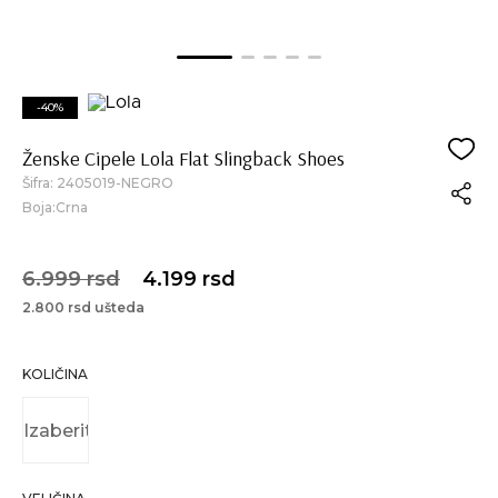
-40%
Ženske Cipele Lola Flat Slingback Shoes
Šifra:
2405019-NEGRO
Boja:Crna
6.999 rsd
4.199 rsd
2.800 rsd ušteda
KOLIČINA