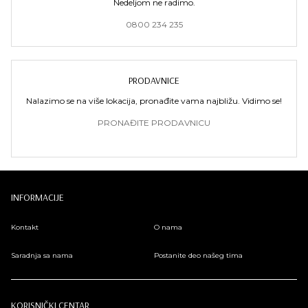
Nedeljom ne radimo.
0800 234 235
PRODAVNICE
Nalazimo se na više lokacija, pronađite vama najbližu. Vidimo se!
PRONAĐITE PRODAVNICU
INFORMACIJE
Kontakt
O nama
Saradnja sa nama
Postanite deo našeg tima
KORISNIČKI CENTAR