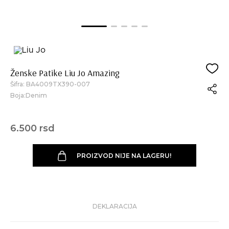
Ženske Patike Liu Jo Amazing
Šifra:
BA4009TX390-007
Boja:Denim
6.500 rsd
PROIZVOD NIJE NA LAGERU!
DEKLARACIJA