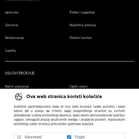
Isporuka
Žalbe i sugestije
Zamene
Najčešća pitanja
Reklamacije
Poklon kartice
Loyalty
USLOVI PRODAJE
Način plaćanja
Opšti uslovi
Ova web stranica koristi kolačiće
Plaćanje na rate
Pravilnik o zaštiti podataka o ličnosti
Kolačiće upotrebljavamo kako bi ova web stranica radila pravilno i kako
bismo bili u stanju da vršimo dalja unapređenja stranice sa svrhom
Sindikalna prodaja
poboljšanja Vašeg korisničkog iskustva, kako bismo personalizovali sadržaj i
oglase, omogućili značaj društvenih medija i analizirali promet. Nastavkom
korišćenja naših stranica prihvatate upotrebu kolačića.
Obavezni
Trajni