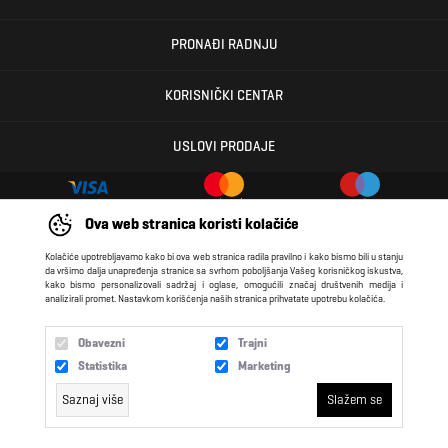
PRONAĐI RADNJU
KORISNIČKI CENTAR
USLOVI PRODAJE
Ova web stranica koristi kolačiće
Kolačiće upotrebljavamo kako bi ova web stranica radila pravilno i kako bismo bili u stanju
N SPORT 2026 created by
Enetel Solutions
da vršimo dalja unapređenja stranice sa svrhom poboljšanja Vašeg korisničkog iskustva,
kako bismo personalizovali sadržaj i oglase, omogućili značaj društvenih medija i
analizirali promet. Nastavkom korišćenja naših stranica prihvatate upotrebu kolačića.
Obavezni
Trajni
Statistika
Marketing
Saznaj više
Slažem se