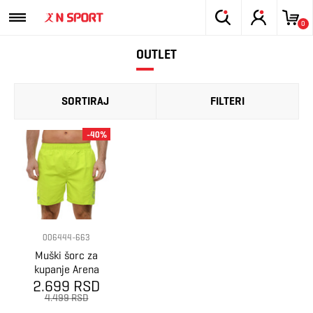
0
OUTLET
SORTIRAJ
FILTERI
-40%
006444-663
Muški šorc za
kupanje Arena
2.699 RSD
Fundamentals
logo boxer r
4.499 RSD