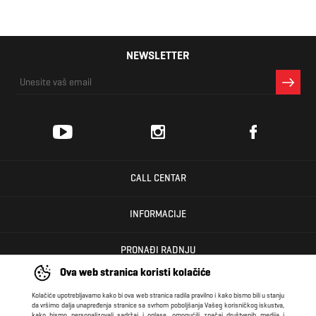
NEWSLETTER
CALL CENTAR
INFORMACIJE
PRONAĐI RADNJU
Ova web stranica koristi kolačiće
KORISNIČKI CENTAR
Kolačiće upotrebljavamo kako bi ova web stranica radila pravilno i kako bismo bili u stanju
da vršimo dalja unapređenja stranice sa svrhom poboljšanja Vašeg korisničkog iskustva,
kako bismo personalizovali sadržaj i oglase, omogućili značaj društvenih medija i