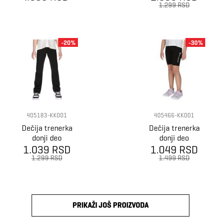
1.299 RSD
-20%
-30%
405183-KK001
405466-KK001
Dečija trenerka
Dečija trenerka
donji deo
donji deo
Champion Chmp
1.039 RSD
Champion Cute
1.049 RSD
leggings
bike tight
1.299 RSD
1.499 RSD
PRIKAŽI JOŠ PROIZVODA