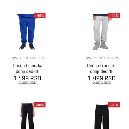
-40%
-40%
Z25-TTROM1245-36S
Z25-TTROM1510-25M
Dečija trenerka
Dečija trenerka
donji deo 4F
donji deo 4F
1.499 RSD
Trousers cas
1.499 RSD
Trousers cas
m1245
m1510
2.499 RSD
2.499 RSD
-40%
-40%