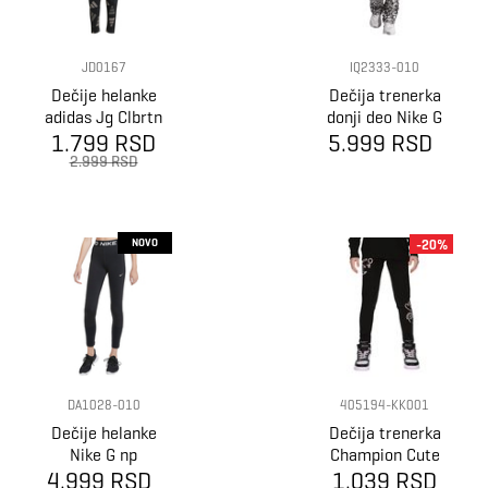
JD0167
IQ2333-010
Dečije helanke
Dečija trenerka
adidas Jg Clbrtn
donji deo Nike G
1.799 RSD
Leg
5.999 RSD
nk one tight
flare aop
2.999 RSD
NOVO
-20%
DA1028-010
405194-KK001
Dečije helanke
Dečija trenerka
Nike G np
Champion Cute
4.999 RSD
legging
1.039 RSD
leggings