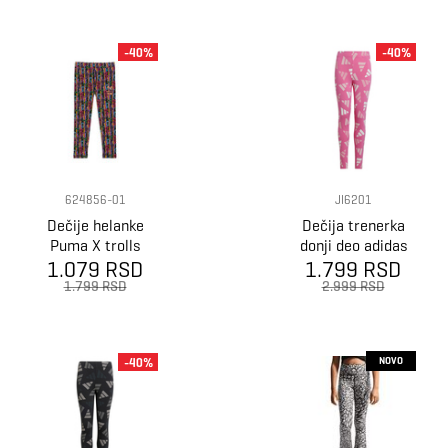
-40%
-40%
624856-01
JI6201
Dečije helanke
Dečija trenerka
Puma X trolls
donji deo adidas
1.079 RSD
aop leggings
1.799 RSD
Jg clbrtn leg
1.799 RSD
2.999 RSD
NOVO
-40%