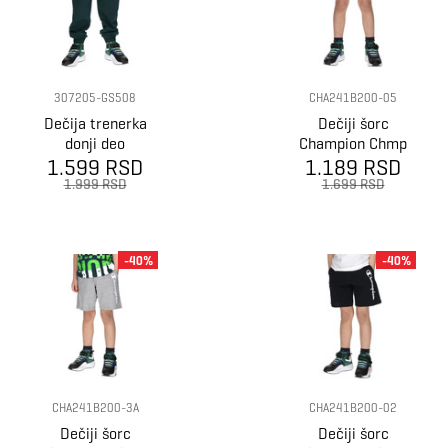
307205-GS508
CHA241B200-05
Dečija trenerka
Dečiji šorc
donji deo
Champion Chmp
Champion Surf
1.599 RSD
1.189 RSD
shorts
boy cuffed
1.999 RSD
1.699 RSD
pants
-40%
-40%
CHA241B200-3A
CHA241B200-02
Dečiji šorc
Dečiji šorc