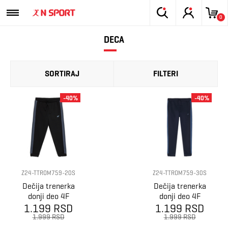
0
DECA
SORTIRAJ
FILTERI
-40%
-40%
Z24-TTROM759-20S
Z24-TTROM759-30S
Dečija trenerka
Dečija trenerka
donji deo 4F
donji deo 4F
1.199 RSD
Trousers
1.199 RSD
Trousers
1.999 RSD
1.999 RSD