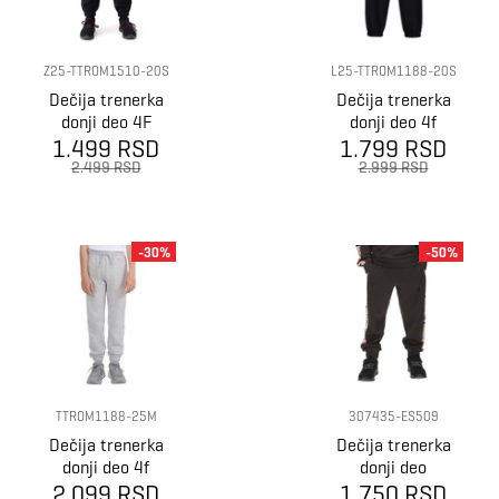
Z25-TTROM1510-20S
L25-TTROM1188-20S
Dečija trenerka
Dečija trenerka
donji deo 4F
donji deo 4f
1.499 RSD
Trousers cas
1.799 RSD
Trousers
m1510
2.499 RSD
2.999 RSD
-30%
-50%
TTROM1188-25M
307435-ES509
Dečija trenerka
Dečija trenerka
donji deo 4f
donji deo
2.099 RSD
Trousers cas
1.750 RSD
Champion