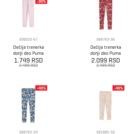
-30%
696033-67
688763-96
Dečija trenerka
Dečija trenerka
donji deo Puma
donji deo Puma
1.749 RSD
Ess logo
Ess nature 2.0
2.099 RSD
leggings pre-
aop leggings g
2.499 RSD
3.499 RSD
school
-40%
-40%
688763-34
681885-50