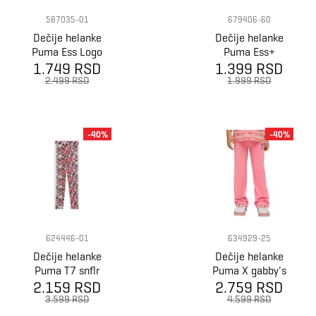
587035-01
679406-60
Dečije helanke
Dečije helanke
Puma Ess Logo
Puma Ess+
1.749 RSD
Leggings G
1.399 RSD
Blossom Aop
Leggings G
2.499 RSD
1.999 RSD
-40%
-40%
624446-01
634929-25
Dečije helanke
Dečije helanke
Puma T7 snflr
Puma X gabby's
2.159 RSD
leggings g
dollhouse flared
2.759 RSD
leggings
3.599 RSD
4.599 RSD