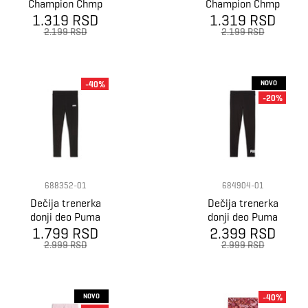
Champion Chmp
Champion Chmp
1.319 RSD
shorts
1.319 RSD
shorts
2.199 RSD
2.199 RSD
NOVO
-40%
-20%
688352-01
684904-01
Dečija trenerka
Dečija trenerka
donji deo Puma
donji deo Puma
1.799 RSD
Ess Logo
Ess No. 1 Logo
2.399 RSD
Leggings G
Leggings G
2.999 RSD
2.999 RSD
NOVO
-40%