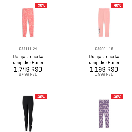
-30%
-40%
685111-24
630064-18
Dečija trenerka
Dečija trenerka
donji deo Puma
donji deo Puma
1.749 RSD
Flaming Love
1.199 RSD
X hello kitty &
Aop Leggings G
friends high
2.499 RSD
1.999 RSD
waist leggings
-30%
-30%