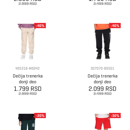
m1188
J.jonah jameson
2.999 RSD
3.499 RSD
-40%
-40%
405318-MS042
307070-BS501
Dečija trenerka
Dečija trenerka
donji deo
donji deo
Champion Pink
1.799 RSD
Champion Skate
2.099 RSD
fire
cuffed
2.999 RSD
3.499 RSD
-20%
-30%