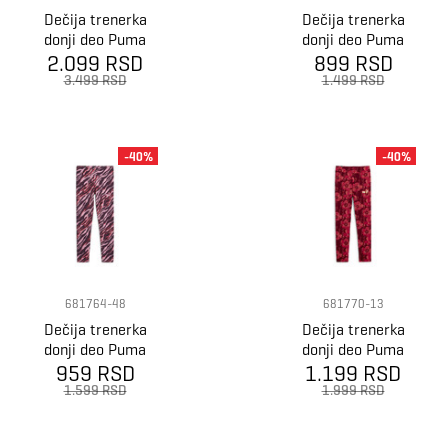
Dečija trenerka
Dečija trenerka
donji deo Puma
donji deo Puma
Ess nature 2.0
2.099 RSD
899 RSD
Ess+
aop leggings g
3.499 RSD
1.499 RSD
-40%
-40%
681764-48
681770-13
Dečija trenerka
Dečija trenerka
donji deo Puma
donji deo Puma
Ess+ Animal Aop
959 RSD
Ess+ Class Act
1.199 RSD
Leggings G
Leggings Aop G
1.599 RSD
1.999 RSD